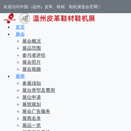
欢迎访问中国（温州）皮革、鞋材、鞋机展览会官网！
首页
展会
展会概况
展品范围
参与者评价
展会照片
展会视频
展商
参展须知
展台类型及费用
展位申请
展馆规划
展会广告服务
展商名录
展品一览