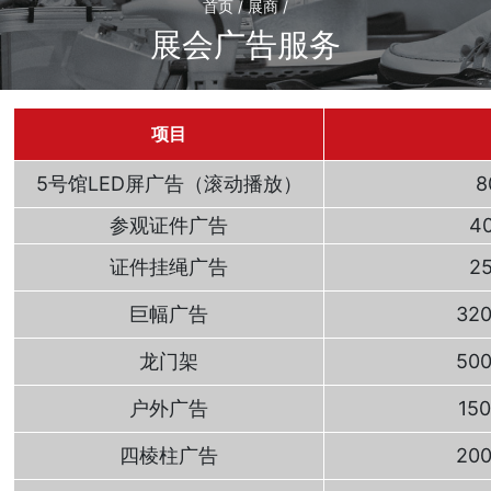
首页 / 展商 /
展会广告服务
项目
5号馆LED屏广告（滚动播放）
8
参观证件广告
4
证件挂绳广告
2
巨幅广告
32
龙门架
50
户外广告
15
四棱柱广告
20