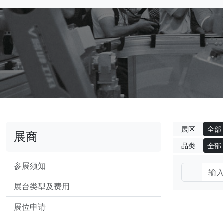
展区
全部
展商
品类
全部
参展须知
展台类型及费用
展位申请