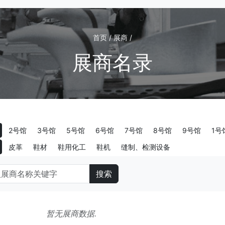
首页 / 展商 /
展商名录
2号馆
3号馆
5号馆
6号馆
7号馆
8号馆
9号馆
1号
皮革
鞋材
鞋用化工
鞋机
缝制、检测设备
搜索
暂无展商数据.