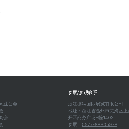
商
参展/参观联系
同业公会
浙江德纳国际展览有限公司
会
地址：浙江省温州市龙湾区上江
商会
开区商务广场B幢1403
会
参展：
0577-88905978