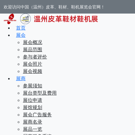
欢迎访问中国（温州）皮革、鞋材、鞋机展览会官网！
首页
展会
展会概况
展品范围
参与者评价
展会照片
展会视频
展商
参展须知
展台类型及费用
展位申请
展馆规划
展会广告服务
展商名录
展品一览